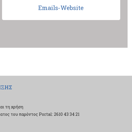
Emails-Website
ΙΞΗΣ
αι τη χρήση
τος του παρόντος Portal: 2610 43 34 21