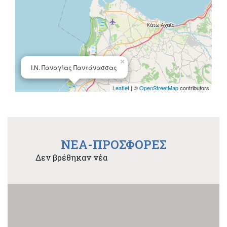
×
Ι.Ν. Παναγίας Παντάνασσας
Leaflet
| ©
OpenStreetMap
contributors
NEA-ΠΡΟΣΦΟΡΕΣ
Δεν βρέθηκαν νέα