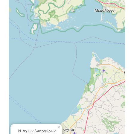
×
Ι.Ν. Αγίων Αναργύρων